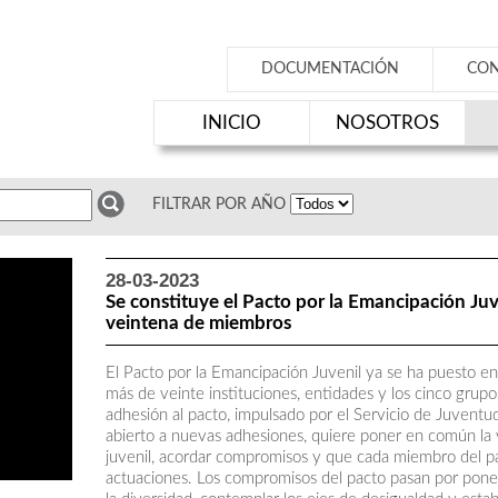
DOCUMENTACIÓN
CO
INICIO
NOSOTROS
FILTRAR POR AÑO
28-03-2023
Se constituye el Pacto por la Emancipación Juv
veintena de miembros
El Pacto por la Emancipación Juvenil ya se ha puesto 
más de veinte instituciones, entidades y los cinco grup
adhesión al pacto, impulsado por el Servicio de Juventu
abierto a nuevas adhesiones, quiere poner en común la v
juvenil, acordar compromisos y que cada miembro del pa
actuaciones. Los compromisos del pacto pasan por poner