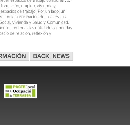
blecer espacios de trabajo colaborativo.
 formación, empleo, vivienda y
espacios de trabajo. Por un lado, un
con la participación de los servicios
ocial, Vivienda y Salud y Comunidad.
mente con todas las entidades adheridas
acio de relación, reflexión y
ORMACIÓN
BACK_NEWS