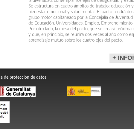
la diversidad, contemplar los ejes de desigualdad y esta
Se estructura en cuatro ámbitos de trabajo: educación y
bienestar emocional y salud mental. El pacto tendrá dos 
grupo motor capitaneado por la Concejalía de Juventud y 
de Educación, Universidades, Empleo, Emprendimiento S
Por otro lado, la mesa del pacto, que se creará próxima
y que, en principio, se reunirá dos veces al año como esp
aprendizaje mutuo sobre los cuatro ejes del pacto.
+ INF
ica de protección de datos