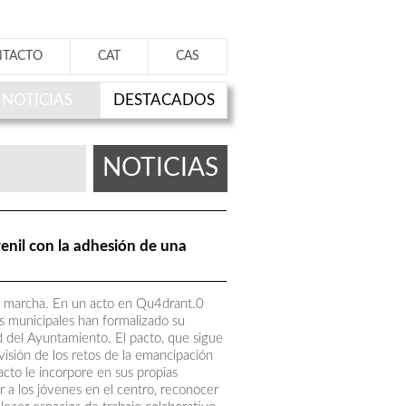
NTACTO
CAT
CAS
NOTICIAS
DESTACADOS
NOTICIAS
enil con la adhesión de una
en marcha. En un acto en Qu4drant.0
os municipales han formalizado su
d del Ayuntamiento. El pacto, que sigue
isión de los retos de la emancipación
cto le incorpore en sus propias
 a los jóvenes en el centro, reconocer