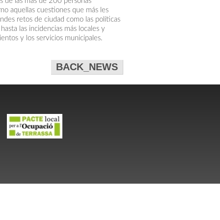
nas de las más de 200 personas
rno aquellas cuestiones que más les
ndes retos de ciudad como las políticas
hasta las incidencias más locales y
entos y los servicios municipales.
BACK_NEWS