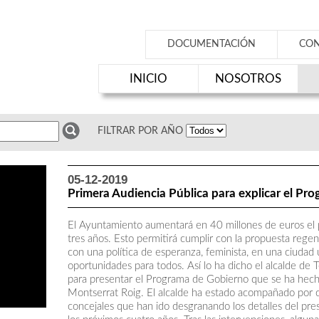
DOCUMENTACIÓN
CO
INICIO
NOSOTROS
FILTRAR POR AÑO
05-12-2019
Primera Audiencia Pública para explicar el Pr
El Ayuntamiento aumentará en 40 millones de euros el 
tres años. Esto permitirá cumplir con la propuesta reg
con una política de esperanza, feminista, en una ciudad
oportunidades para todos. Así lo ha dicho el alcalde de T
para presentar el Programa de Gobierno que se ha hech
Montserrat Roig. El alcalde ha estado acompañado por c
concejales que han ido desgranando los detalles del pr