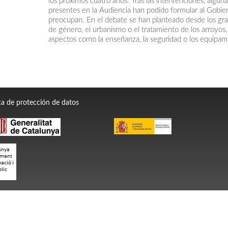
los próximos cuatro años. Tras las intervenciones, algu
presentes en la Audiencia han podido formular al Gobie
preocupan. En el debate se han planteado desde los gra
de género, el urbanismo o el tratamiento de los arroyos, 
aspectos como la enseñanza, la seguridad o los equipami
ica de protección de datos