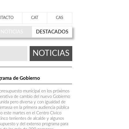
NTACTO
CAT
CAS
NOTICIAS
DESTACADOS
NOTICIAS
ograma de Gobierno
presupuesto municipal en los próximos
enerativa de cambio del nuevo Gobierno
 unida pero diversa y con igualdad de
errassa en la primera audiencia pública
o este martes en el Centro Cívico
inco tenientes de alcalde y algunos
esupuesto y del extenso programa para