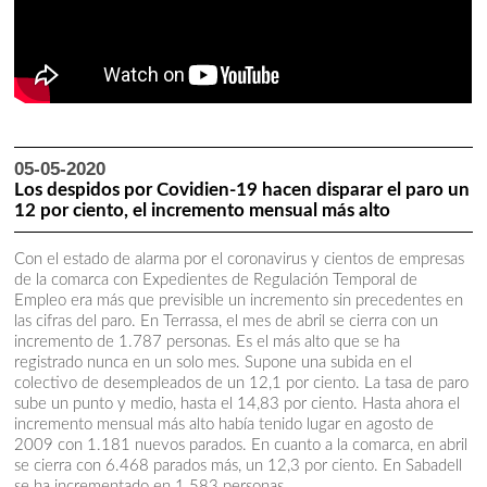
05-05-2020
Los despidos por Covidien-19 hacen disparar el paro un
12 por ciento, el incremento mensual más alto
Con el estado de alarma por el coronavirus y cientos de empresas
de la comarca con Expedientes de Regulación Temporal de
Empleo era más que previsible un incremento sin precedentes en
las cifras del paro. En Terrassa, el mes de abril se cierra con un
incremento de 1.787 personas. Es el más alto que se ha
registrado nunca en un solo mes. Supone una subida en el
colectivo de desempleados de un 12,1 por ciento. La tasa de paro
sube un punto y medio, hasta el 14,83 por ciento. Hasta ahora el
incremento mensual más alto había tenido lugar en agosto de
2009 con 1.181 nuevos parados. En cuanto a la comarca, en abril
se cierra con 6.468 parados más, un 12,3 por ciento. En Sabadell
se ha incrementado en 1.583 personas.