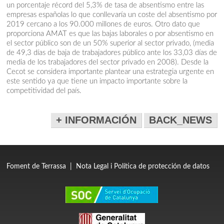
un porcentaje récord del 5,3% de tasa de absentismo entre las
empresas españolas lo que conllevaría un coste del absentismo por
2019 cercano a los 90.000 millones de euros. Otro dato que
proporciona AMAT es que las bajas laborales o por absentismo en
el sector público son de un 50% superior al sector privado, (media
de 49,3 días de baja de trabajadores público ante los 33,03 días de
media de los trabajadores del sector privado en 2008). Desde la
Cecot se considera importante plantear una estrategia urgente en
este sentido ya que tiene un impacto importante sobre la
competitividad del país.
+ INFORMACIÓN
BACK_NEWS
Foment de Terrassa
|
Nota Legal i Política de protección de datos