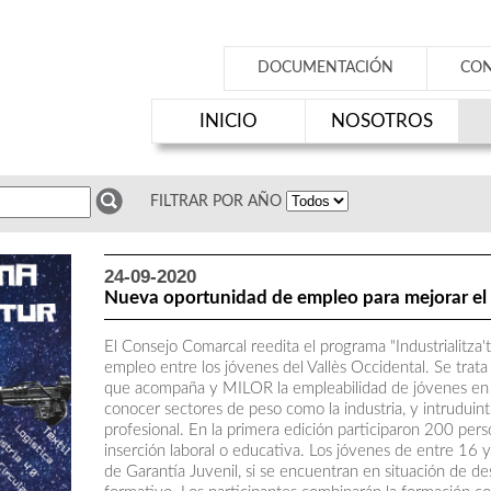
DOCUMENTACIÓN
CO
INICIO
NOSOTROS
FILTRAR POR AÑO
24-09-2020
Nueva oportunidad de empleo para mejorar el 
El Consejo Comarcal reedita el programa "Industrialitza't
empleo entre los jóvenes del Vallès Occidental. Se trat
que acompaña y MILOR la ​​empleabilidad de jóvenes en
conocer sectores de peso como la industria, y intruduin
profesional. En la primera edición participaron 200 per
inserción laboral o educativa. Los jóvenes de entre 16 
de Garantía Juvenil, si se encuentran en situación de 