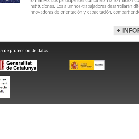
formativo. Los participantes combinarán la formación c
instituciones. Los alumnos-trabajadores desarrollarán d
innovadoras de orientación y capacitación, compartiend
+ INF
ica de protección de datos