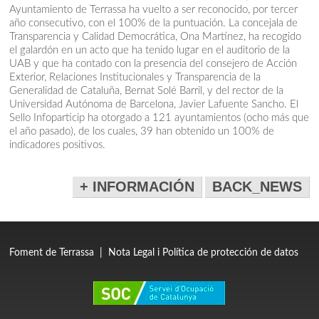
Ayuntamiento de Terrassa ha vuelto a ser reconocido, por tercer
año consecutivo, con el 100% de la puntuación. La concejala de
Transparencia y Calidad Democrática, Ona Martínez, ha recogido
el galardón en un acto que ha tenido lugar en el auditorio de la
UAB y que ha contado con la presencia del consejero de Acción
Exterior, Relaciones Institucionales y Transparencia de la
Generalidad de Cataluña, Bernat Solé Barril, y del rector de la
Universidad Autónoma de Barcelona, ​​Javier Lafuente Sancho. El
Sello Infoparticip ha otorgado a 121 ayuntamientos (ocho más que
el año pasado), de los cuales, 39 han obtenido un 100% de
indicadores positivos.
+ INFORMACIÓN
BACK_NEWS
Foment de Terrassa
|
Nota Legal i Política de protección de datos