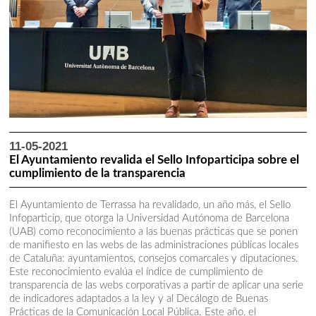
11-05-2021
El Ayuntamiento revalida el Sello Infoparticipa sobre el
cumplimiento de la transparencia
El Ayuntamiento de Terrassa ha revalidado, un año más, el Sello
Infoparticip, que otorga la Universidad Autónoma de Barcelona
(UAB) como reconocimiento a las buenas prácticas que se ponen
de manifiesto en las webs de las administraciones públicas locales
de Cataluña: ayuntamientos, consejos comarcales y diputaciones.
Este reconocimiento evalúa el índice de cumplimiento de
transparencia de las webs corporativas a partir de aplicar una serie
de indicadores adaptados a la ley y al Decálogo de Buenas
Prácticas de la Comunicación Local Pública. Este año, el